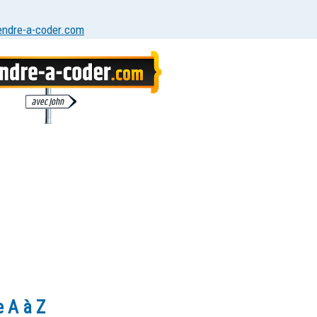
endre-a-coder.com
 A à Z