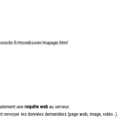
monsite.fr/mondossier/mapage.html
édiatement une
requête web
au serveur.
e et renvoyer les données demandées (page web, image, vidéo…).