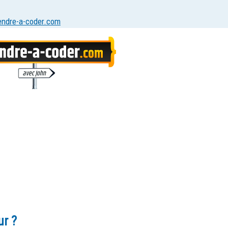
endre-a-coder.com
r ?