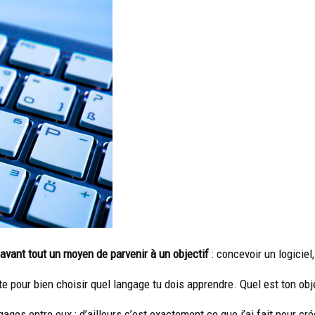
avant tout un moyen de parvenir à un objectif
: concevoir un logiciel
nte pour bien choisir quel langage tu dois apprendre. Quel est ton obj
ges entre eux : d’ailleurs c’est exactement ce que j’ai fait pour cré