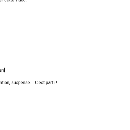
en]
ntion, suspense…. C’est parti !