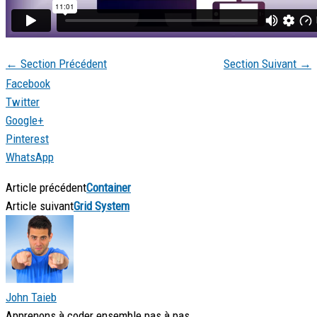
←
Section Précédent
Section Suivant
→
Facebook
Twitter
Google+
Pinterest
WhatsApp
Article précédent
Container
Article suivant
Grid System
John Taieb
Apprenons à coder ensemble pas à pas.